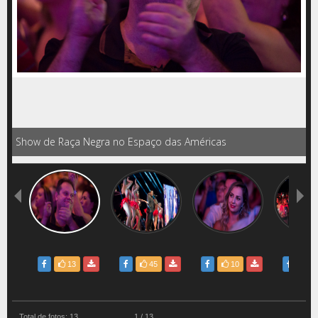
Show de Raça Negra no Espaço das Américas
13
45
10
2
Total de fotos: 13
1 / 13