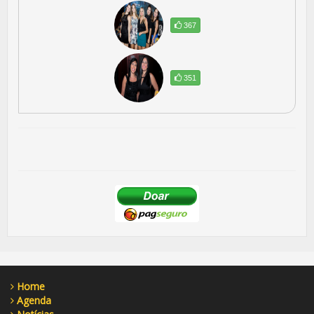
367
351
Home
Agenda