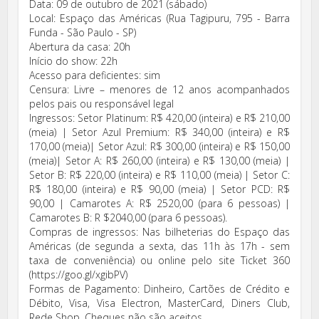
Data: 09 de outubro de 2021 (sábado)
Local: Espaço das Américas (Rua Tagipuru, 795 - Barra
Funda - São Paulo - SP)
Abertura da casa: 20h
Início do show: 22h
Acesso para deficientes: sim
Censura: Livre – menores de 12 anos acompanhados
pelos pais ou responsável legal
Ingressos: Setor Platinum: R$ 420,00 (inteira) e R$ 210,00
(meia) | Setor Azul Premium: R$ 340,00 (inteira) e R$
170,00 (meia)| Setor Azul: R$ 300,00 (inteira) e R$ 150,00
(meia)| Setor A: R$ 260,00 (inteira) e R$ 130,00 (meia) |
Setor B: R$ 220,00 (inteira) e R$ 110,00 (meia) | Setor C:
R$ 180,00 (inteira) e R$ 90,00 (meia) | Setor PCD: R$
90,00 | Camarotes A: R$ 2520,00 (para 6 pessoas) |
Camarotes B: R $2040,00 (para 6 pessoas).
Compras de ingressos: Nas bilheterias do Espaço das
Américas (de segunda a sexta, das 11h às 17h - sem
taxa de conveniência) ou online pelo site Ticket 360
(https://goo.gl/xgibPV)
Formas de Pagamento: Dinheiro, Cartões de Crédito e
Débito, Visa, Visa Electron, MasterCard, Diners Club,
Rede Shop. Cheques não são aceitos.