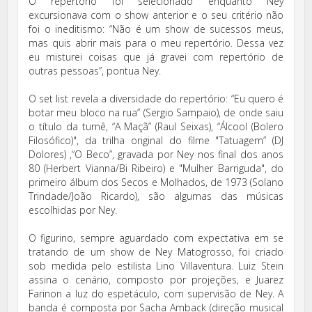
O repertório foi selecionado enquanto Ney
excursionava com o show anterior e o seu critério não
foi o ineditismo: “Não é um show de sucessos meus,
mas quis abrir mais para o meu repertório. Dessa vez
eu misturei coisas que já gravei com repertório de
outras pessoas”, pontua Ney.
O set list revela a diversidade do repertório: “Eu quero é
botar meu bloco na rua” (Sergio Sampaio), de onde saiu
o título da turnê, “A Maçã” (Raul Seixas), “Álcool (Bolero
Filosófico)", da trilha original do filme "Tatuagem” (DJ
Dolores) ,“O Beco”, gravada por Ney nos final dos anos
80 (Herbert Vianna/Bi Ribeiro) e "Mulher Barriguda", do
primeiro álbum dos Secos e Molhados, de 1973 (Solano
Trindade/João Ricardo), são algumas das músicas
escolhidas por Ney.
O figurino, sempre aguardado com expectativa em se
tratando de um show de Ney Matogrosso, foi criado
sob medida pelo estilista Lino Villaventura. Luiz Stein
assina o cenário, composto por projeções, e Juarez
Farinon a luz do espetáculo, com supervisão de Ney. A
banda é composta por Sacha Amback (direção musical