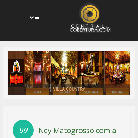
Toggle
navigation
VILLA COUNTRY
99
Ney Matogrosso com a
IVAN CARLOS SC