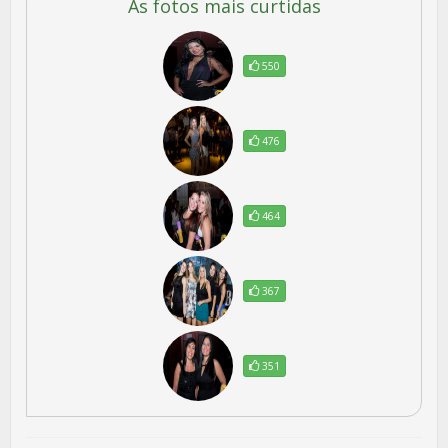
As fotos mais curtidas
550
476
464
367
351